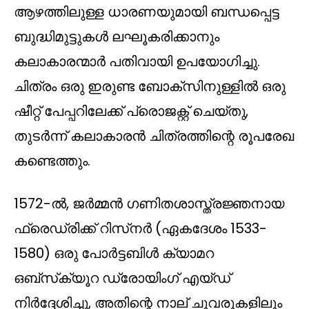
ആഴത്തിലുള്ള ധാരണയുമായി ബന്ധപ്പെട്ട
ബുദ്ധിമുട്ടുകൾ ലഘൂകരിക്കാനും
കലാകാരന്മാർ പതിവായി ഉപയോഗിച്ചു.
ചിത്രം ഒരു ഇരുണ്ട ബോക്സിനുള്ളിൽ ഒരു
ഷീറ്റ് പേപ്പറിലേക്ക് പ്രൊജക്റ്റ് ചെയ്തു,
തുടർന്ന് കലാകാരൻ ചിത്രത്തിന്റെ രൂപരേഖ
കണ്ടെത്തും.
1572-ൽ, ജർമ്മൻ ഗണിതശാസ്ത്രജ്ഞനായ
ഫ്രെഡ്രിക്ക് റിസ്‌നർ (ഏകദേശം 1533-
1580) ഒരു പോർട്ടബിൾ ക്യാമറ
ഒബ്‌സ്‌ക്യൂറ ഡ്രോയിംഗ് എയ്‌ഡ്
നിർദ്ദേശിച്ചു, അതിന്റെ നാല് ചുവരുകളിലും