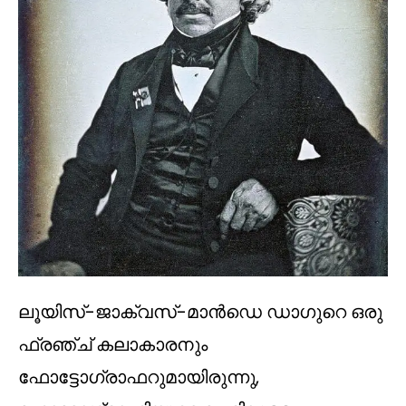
ലൂയിസ്-ജാക്വസ്-മാൻഡെ ഡാഗുറെ ഒരു
ഫ്രഞ്ച് കലാകാരനും
ഫോട്ടോഗ്രാഫറുമായിരുന്നു,