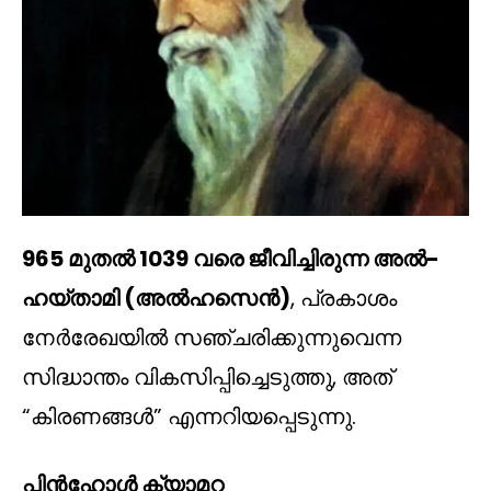
965 മുതൽ 1039 വരെ ജീവിച്ചിരുന്ന അൽ-
ഹയ്താമി (അൽഹസെൻ)
, പ്രകാശം
നേർരേഖയിൽ സഞ്ചരിക്കുന്നുവെന്ന
സിദ്ധാന്തം വികസിപ്പിച്ചെടുത്തു, അത്
“കിരണങ്ങൾ” എന്നറിയപ്പെടുന്നു.
പിൻഹോൾ ക്യാമറ