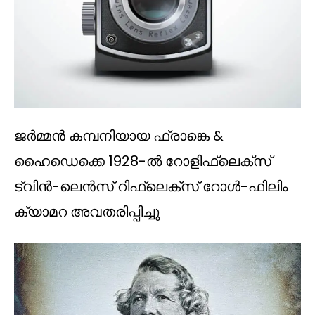
ജർമ്മൻ കമ്പനിയായ ഫ്രാങ്കെ &
ഹൈഡെക്കെ 1928-ൽ റോളിഫ്ലെക്സ്
ട്വിൻ-ലെൻസ് റിഫ്ലെക്സ് റോൾ-ഫിലിം
ക്യാമറ അവതരിപ്പിച്ചു