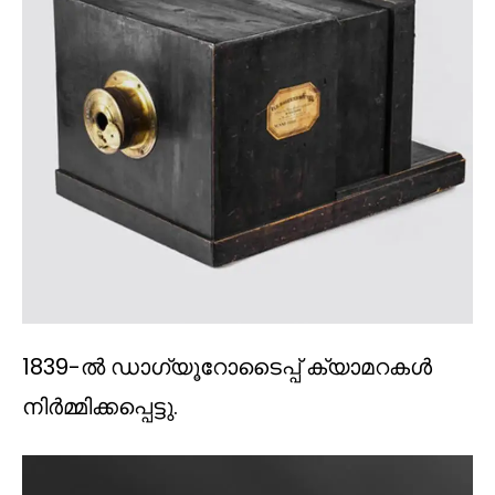
1839-ൽ ഡാഗ്യൂറോടൈപ്പ് ക്യാമറകൾ
നിർമ്മിക്കപ്പെട്ടു.