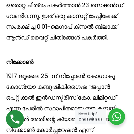
ഒരൊറ്റ ചിത്രം പകർത്താൻ 23 സെക്കൻഡ്
വേണ്ടിവന്നു. ഇത് ഒരു കാസറ്റ് ടേപ്പിലേക്ക്
സംരക്ഷിച്ച 0.01-മെഗാപിക്സൽ ബ്ലാക്ക്
ആൻഡ് വൈറ്റ് ചിത്രങ്ങൾ പകർത്തി.
നിക്കോൺ
1917 ജൂലൈ 25-ന് നിപ്പോൺ കോഗാകു
കോഗ്യോ കബുഷികിഗൈഷ “ജപ്പാൻ
ഒപ്റ്റിക്കൽ ഇൻഡസ്ട്രീസ് കോ. ലിമിറ്റഡ്”
എന്ന പേരിൽ സ്ഥാപിതമായ ഈ കമ്പനി
Need Help?
1988-ൽ അതിന്റെ ക്യാമറകൾക്ക് ശേഷം
Chat with us
നിക്കോൺ കോർപ്പറേഷൻ എന്ന്