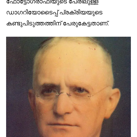
ഫോട്ടോഗ്രാഫിയുടെ പേരിലുള്ള
ഡാഗറിയോടൈപ്പ് പ്രക്രിയയുടെ
കണ്ടുപിടുത്തത്തിന് പേരുകേട്ടതാണ്.