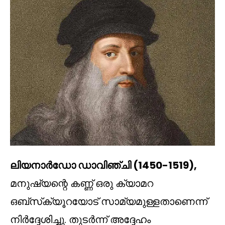
ലിയനാർഡോ ഡാവിഞ്ചി (1450-1519),
മനുഷ്യന്റെ കണ്ണ് ഒരു ക്യാമറ
ഒബ്‌സ്‌ക്യൂറയോട് സാമ്യമുള്ളതാണെന്ന്
നിർദ്ദേശിച്ചു. തുടർന്ന് അദ്ദേഹം