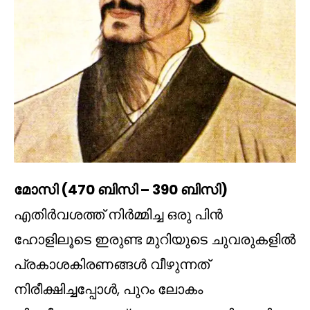
മോസി (470 ബിസി – 390 ബിസി)
എതിർവശത്ത് നിർമ്മിച്ച ഒരു പിൻ
ഹോളിലൂടെ ഇരുണ്ട മുറിയുടെ ചുവരുകളിൽ
പ്രകാശകിരണങ്ങൾ വീഴുന്നത്
നിരീക്ഷിച്ചപ്പോൾ, പുറം ലോകം