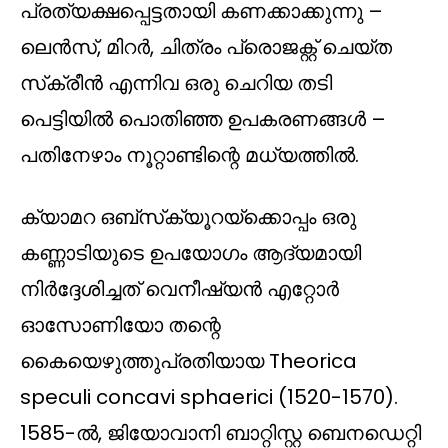
പ്രത്യക്ഷപ്പെട്ടതായി കണക്കാക്കുന്നു –
ലെൻസ്, മിറർ, ചിത്രം പ്രൊജക്റ്റ് ചെയ്‌ത
സ്‌ക്രീൻ എന്നിവ ഒരു ചെറിയ തടി
പെട്ടിയിൽ പൊതിഞ്ഞ ഉപകരണങ്ങൾ –
പതിനേഴാം നൂറ്റാണ്ടിന്റെ മധ്യത്തിൽ.
ക്യാമറ ഒബ്‌സ്‌ക്യൂറയ്‌ക്കൊപ്പം ഒരു
കണ്ണാടിയുടെ ഉപയോഗം ആദ്യമായി
നിർദ്ദേശിച്ചത് വെനീഷ്യൻ എറ്റോർ
ഓസോണിയോ തന്റെ
കൈയെഴുത്തുപ്രതിയായ Theorica
speculi concavi sphaerici (1520-1570).
1585-ൽ, ജിയോവാനി ബാറ്റിസ്റ്റ ബെനഡെറ്റി