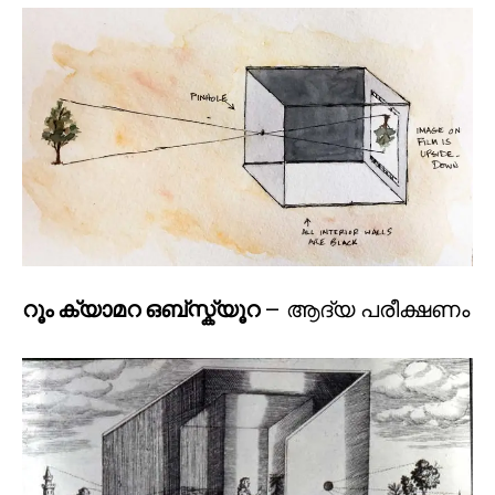
റൂം ക്യാമറ ഒബ്സ്ക്യൂറ
– ആദ്യ പരീക്ഷണം