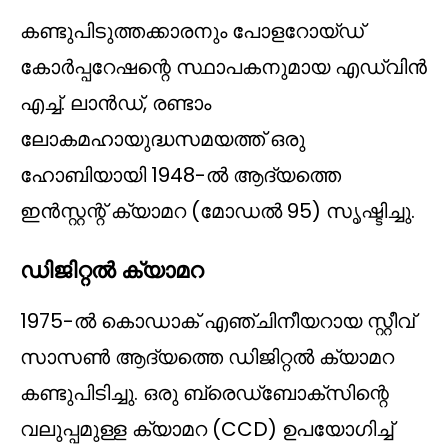
കണ്ടുപിടുത്തക്കാരനും പോളറോയ്ഡ്
കോർപ്പറേഷന്റെ സ്ഥാപകനുമായ എഡ്വിൻ
എച്ച്. ലാൻഡ്, രണ്ടാം
ലോകമഹായുദ്ധസമയത്ത് ഒരു
ഹോബിയായി 1948-ൽ ആദ്യത്തെ
ഇൻസ്റ്റന്റ് ക്യാമറ (മോഡൽ 95) സൃഷ്ടിച്ചു.
ഡിജിറ്റൽ ക്യാമറ
1975-ൽ കൊഡാക് എഞ്ചിനീയറായ സ്റ്റീവ്
സാസൺ ആദ്യത്തെ ഡിജിറ്റൽ ക്യാമറ
കണ്ടുപിടിച്ചു. ഒരു ബ്രെഡ്ബോക്‌സിന്റെ
വലുപ്പമുള്ള ക്യാമറ (CCD) ഉപയോഗിച്ച്