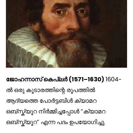
ജോഹന്നാസ് കെപ്ലർ (1571–1630)
1604-
ൽ ഒരു കൂടാരത്തിന്റെ രൂപത്തിൽ
ആദ്യത്തെ പോർട്ടബിൾ ക്യാമറ
ഒബ്സ്ക്യൂറ നിർമ്മിച്ചപ്പോൾ “ക്യാമറ
ഒബ്സ്ക്യൂറ” എന്ന പദം ഉപയോഗിച്ചു.