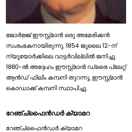
ജോർജ്ജ് ഈസ്റ്റ്മാൻ ഒരു അമേരിക്കൻ
സംരംഭകനായിരുന്നു. 1854 ജൂലൈ 12-ന്
ന്യൂയോർക്കിലെ വാട്ടർവില്ലിൽ ജനിച്ചു.
1880-ൽ അദ്ദേഹം ഈസ്റ്റ്മാൻ ഡ്രൈ പ്ലേറ്റ്
ആൻഡ് ഫിലിം കമ്പനി തുറന്നു, ഈസ്റ്റ്മാൻ
കൊഡാക്ക് കമ്പനി സ്ഥാപിച്ചു.
റേഞ്ച്ഫൈൻഡർ ക്യാമറ
റേഞ്ച്ഫൈൻഡർ ക്യാമറ