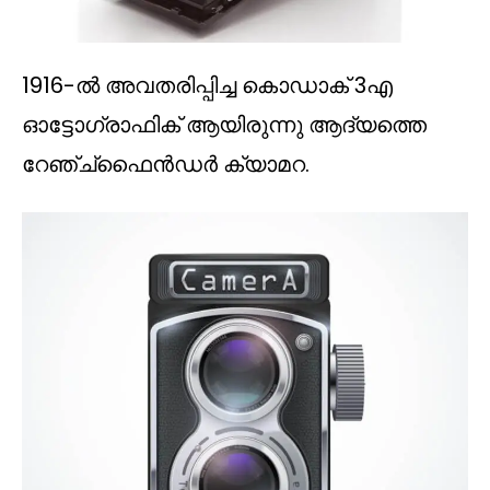
1916-ൽ അവതരിപ്പിച്ച കൊഡാക് 3എ
ഓട്ടോഗ്രാഫിക് ആയിരുന്നു ആദ്യത്തെ
റേഞ്ച്ഫൈൻഡർ ക്യാമറ.