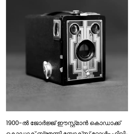
1900-ൽ ജോർജ്ജ് ഈസ്റ്റ്മാൻ കൊഡാക്ക്
കൊഡാക് ബ്രൗണി ബോക്സ് റോൾ-ഫിലിം