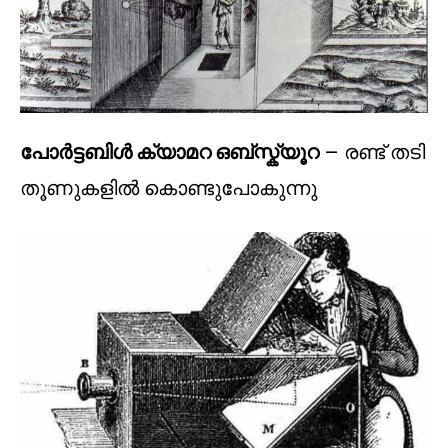
പോർട്ടബിൾ ക്യാമറ ഒബ്സ്ക്യൂറ
– രണ്ട് തടി
തൂണുകളിൽ കൊണ്ടുപോകുന്നു