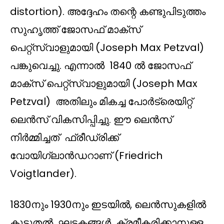
distortion). അദ്ദേഹം തന്റെ കണ്ടുപിടുത്തം
സുഹൃത്ത് ജോസഫ് മാക്സ്
പെറ്റ്സ്വാളുമായി (Joseph Max Petzval)
പങ്കുവെച്ചു. എന്നാൽ 1840 ൽ ജോസഫ്
മാക്സ് പെറ്റ്സ്വാളുമായി (Joseph Max
Petzval) അതിലും മികച്ച പോർട്രെയിറ്റ്
ലെൻസ് വികസിപ്പിച്ചു. ഈ ലെൻസ്
നിർമ്മിച്ചത് ഫ്രീഡ്രിക്ക്
വോയിഗ്‌ലാൻഡറാണ് (Friedrich
Voigtlander).
1830നും 1930നും ഇടയിൽ, ലെൻസുകളിൽ
കൂടുതൽ ഘടകങ്ങൾ ക്രമീകരിക്കാനുള്ള