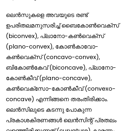
ലെൻസുകളെ അവയുടെ രണ്ട്
ഉപരിതലമനുസരിച്ച് ബൈകോൺവെക്സ്
(biconvex), പ്ലാനോ-കൺവെക്സ്
(plano-convex), കോൺകാവോ-
കൺവെക്സ് (concavo-convex),
ബികോൺകേവ് (biconcave), പ്ലാനോ-
കോൺകീവ് (plano-concave),
കൺവെക്സോ-കോൺകീവ് (convexo-
concave) എന്നിങ്ങനെ തരംതിരിക്കാം.
ലെൻസിലുടെ കടന്നു പോകുന്ന
പ്രകാശകിരണങ്ങള്‍ ലെൻസിന്റ് പ്രതലം
വളഞ്ഞിരിക്കുന്നത് (curvature) കാരണം,