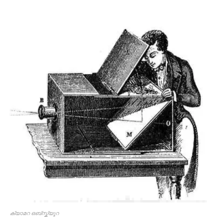
ക്യാമറ ഒബ്സ്ക്യൂറ