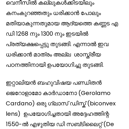
വെനീസിൽ കല്ലുകൾക്കിടയിലും
കനംകുറഞ്ഞതും ധരിക്കാൻ പോലും
മതിയാകുന്നതുമായ ആദ്യത്തെ കണ്ണട എ
ഡി 1268 നും 1300 നും ഇടയിൽ
പ്രത്യക്ഷപ്പെട്ടു തുടങ്ങി. എന്നാൽ ഇവ
ധരിക്കാൻ മാത്രം അല്ല ശാസ്ത്രീയ
പഠനത്തിനായി ഉപയോഗിച്ചു തുടങ്ങി.
ഇറ്റാലിയൻ ബഹുവിഷയ പണ്ഡിതന്‍
ജെറോളാമോ കാർഡാനോ (Gerolamo
Cardano) ഒരു ഗ്ലാസ് ഡിസ്ക് (biconvex
lens) ഉപയോഗിച്ചതായി അദ്ദേഹത്തിന്റ
1550-ൽ എഴുതിയ ഡി സബ്ടിലൈറ്റ് (De