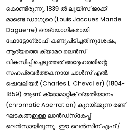
കൊണ്ടിരുന്നു. 1839 ൽ ലൂയിസ് ജാക്ക്
മാണ്ടെ ഡാഗുറെ (Louis Jacques Mande
Daguerre) ഔദ്യോഗികമായി
ഫോട്ടോഗ്രാഫി കണ്ടുപിടിച്ചതിനുശേഷം,
ആദ്യത്തെ ക്യാമറ ലെൻസ്
വികസിപ്പിച്ചെടുത്തത് അദ്ദേഹത്തിന്റെ
സഹപ്രവർത്തകനായ ചാൾസ് എൽ.
ഷെവലിയർ (Charles L. Chevalier) (1804-
1859) ആണ്. ക്രോമാറ്റിക് വ്യതിയാനം
(chromatic Aberration) കുറയ്ക്കുന്ന രണ്ട്
ഘടകങ്ങളുള്ള ലാൻഡ്‌സ്‌കേപ്പ്
ലെൻസായിരുന്നു. ഈ ലെൻസിന് എഫ് /