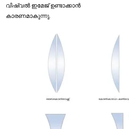
വിഷ്വൽ ഇമേജ് ഉണ്ടാക്കാൻ
കാരണമാകുന്നു.