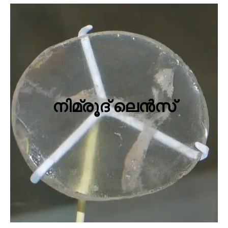
നിമ്രൂദ് ലെന്‍സ്