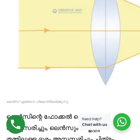
ലെന്‍സ്‌ എങ്ങനെ വികേന്ദ്രീകരിക്കുന്നു
ലെൻസിന്റെ ഫോക്കൽ ലെങ്ത്
Need Help?
Chat with us
അനുസരിച്ചും, ലെൻസും ഒബ്ജക്റ്റും
തമ്മിലുള്ള ദൂരം അനുസരിച്ചും ചിത്രം