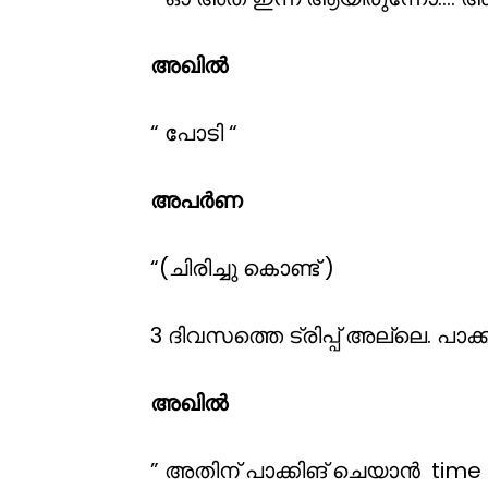
അഖിൽ
“ പോടി “
അപർണ
“(ചിരിച്ചു കൊണ്ട് )
3 ദിവസത്തെ ട്രിപ്പ് അല്ലെ. പാക്
അഖിൽ
” അതിന് പാക്കിങ് ചെയാൻ time ക