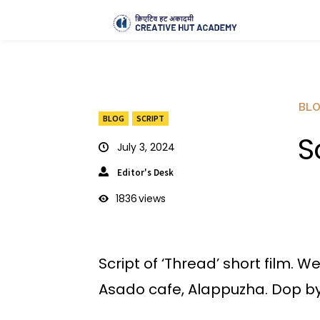
BL
BLOG
SCRIPT
S
July 3, 2024
Editor's Desk
1836
views
Script of ‘Thread’ short film. We
Asado cafe, Alappuzha. Dop by