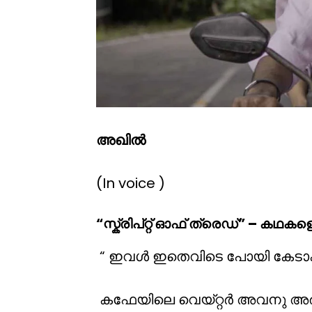
അഖിൽ
(In voice )
“സ്ക്രിപ്റ്റ് ഓഫ് ത്രെഡ്” – 
“ ഇവൾ ഇതെവിടെ പോയി കേടാകു
കഫേയിലെ വെയ്റ്റർ അവനു അരിക