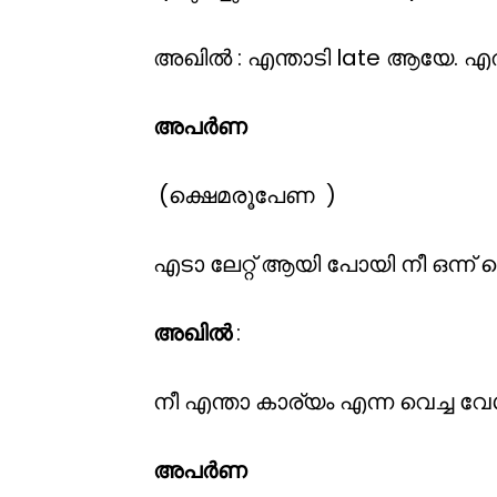
അഖിൽ : എന്താടി late ആയേ. എത്
അപർണ
(ക്ഷെമരൂപേണ )
എടാ ലേറ്റ് ആയി പോയി നീ ഒന്ന് ക്
അഖിൽ
:
നീ എന്താ കാര്യം എന്ന വെച്ച വേ
അപർണ