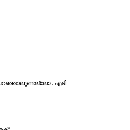
 പറഞ്ഞാലുണ്ടല്ലോ . എടി
രക്”