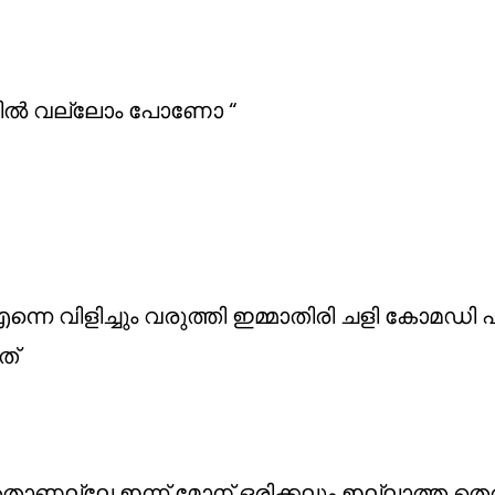
കടയിൽ വല്ലോം പോണോ “
 എന്നെ വിളിച്ചും വരുത്തി ഇമ്മാതിരി ചളി കോമഡി
ത്
ാണല്ലേ ഇന്ന് മോന് ഒരിക്കലും ഇല്ലാത്ത തെ