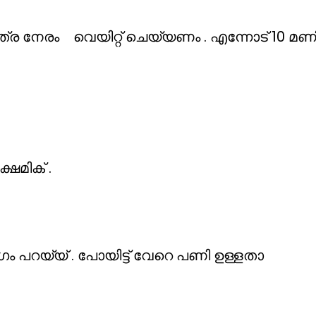
ര നേരം വെയിറ്റ് ചെയ്യണം . എന്നോട് 10 മണിക
ഷെമിക് .
ഗം പറയ്യ് . പോയിട്ട് വേറെ പണി ഉള്ളതാ