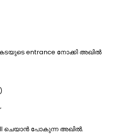
് കടയുടെ entrance നോക്കി അഖിൽ
)
”
l ചെയാൻ പോകുന്ന അഖിൽ.