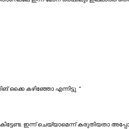
കിങ് ഒക്കെ കഴിഞ്ഞോ എന്നിട്ടു “
ിട്ടേണ്ട. ഇന്ന് ചെയ്യാമെന്ന് കരുതിയതാ അപ്പോള