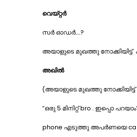
വെയ്റ്റർ
സർ ഓഡർ….?
അയാളുടെ മുഖത്തു നോക്കിയിട്ട
അഖിൽ
(അയാളുടെ മുഖത്തു നോക്കിയിട്ട് 
“ഒരു 5 മിനിറ്റ് bro . ഇപ്പൊ പറയാം
phone എടുത്തു അപർണയെ cal