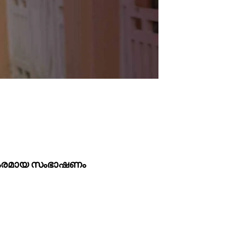
 രസകരമായ സംഭാഷണം