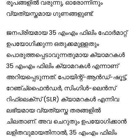
രൂപങ്ങളിൽ വരുന്നു, ഓരോന്നിനും
വ്യത്യസ്തമായ ഗുണങ്ങളുണ്ട്:
ജനപ്രിയമായ 35 എംഎം ഫിലിം ഫോർമാറ്റ്
ഉപയോഗിക്കുന്ന ഒതുക്കമുള്ളതും
പൊരുത്തപ്പെടാവുന്നതുമായ ക്യാമറകൾ
35 എംഎം ഫിലിം ക്യാമറകൾ എന്നാണ്
അറിയപ്പെടുന്നത്. പോയിന്റ്-ആൻഡ്-ഷൂട്ട്,
റേഞ്ച്ഫൈൻഡർ, സിംഗിൾ-ലെൻസ്
റിഫ്ലെക്‌സ് (SLR) ക്യാമറകൾ എന്നിവ
ലഭ്യമായ വ്യത്യസ്ത തരങ്ങളിൽ
ചിലതാണ്. അവ ചെറുതും ഉപയോഗിക്കാൻ
ലളിതവുമായതിനാൽ, 35 എംഎം ഫിലിം