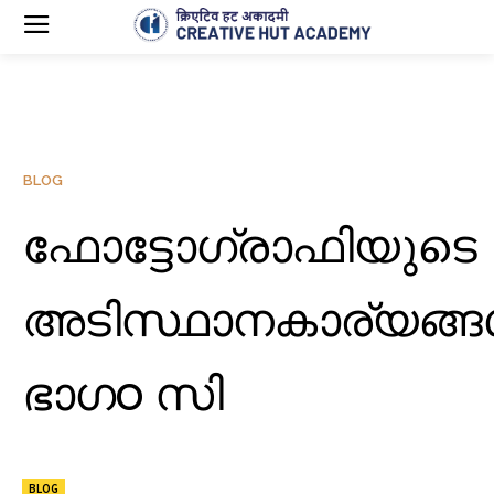
BLOG
ഫോട്ടോഗ്രാഫിയുടെ
അടിസ്ഥാനകാര്യങ്ങ
ഭാഗo സി
BLOG