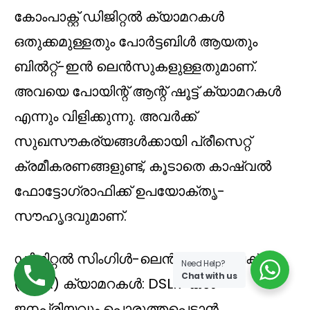
കോംപാക്റ്റ് ഡിജിറ്റൽ ക്യാമറകൾ
ഒതുക്കമുള്ളതും പോർട്ടബിൾ ആയതും
ബിൽറ്റ്-ഇൻ ലെൻസുകളുള്ളതുമാണ്.
അവയെ പോയിന്റ് ആന്റ് ഷൂട്ട് ക്യാമറകൾ
എന്നും വിളിക്കുന്നു. അവർക്ക്
സുഖസൗകര്യങ്ങൾക്കായി പ്രീസെറ്റ്
ക്രമീകരണങ്ങളുണ്ട്, കൂടാതെ കാഷ്വൽ
ഫോട്ടോഗ്രാഫിക്ക് ഉപയോക്തൃ-
സൗഹൃദവുമാണ്.
ഡിജിറ്റൽ സിംഗിൾ-ലെൻസ് റിഫ്‌ലെക്‌സ്
Need Help?
Chat with us
(DSLR) ക്യാമറകൾ: DSLR-കൾ
ജനപ്രിയവും പൊരുത്തപ്പെടാൻ